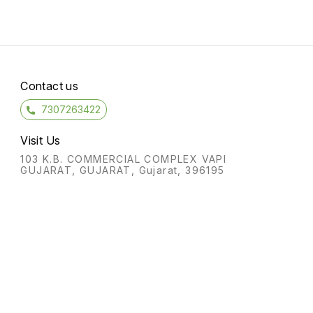
2 feet tall and wide, and can
shape
take a variety of shapes,
shiny 
including
fruit i
Contact us
7307263422
Visit Us
क
103 K.B. COMMERCIAL COMPLEX VAPI
GUJARAT, GUJARAT, Gujarat, 396195
र