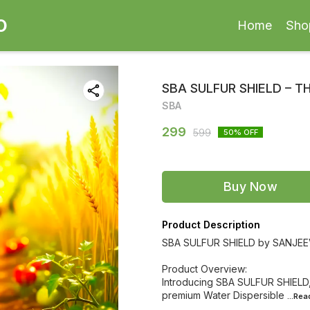
O
Home
Sho
SBA SULFUR SHIELD – 
SBA
299
599
50
% OFF
Buy Now
Product Description
SBA SULFUR SHIELD by SANJE
Product Overview:
Introducing SBA SULFUR SHIELD,
premium Water Dispersible
...Re