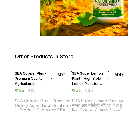
Other Products in Store
57% OFF
50% OFF
SBA Copper Plus -
SBA Super Lemon
ADD
ADD
Premium Quality
Plant – High Yield
Agricultural
Lemon Plant for
Solution
Commercial
₹
299
₹
260
₹
699
₹
520
Farming
SBA Copper Plus - Premium
SBA Super Lemon Plant एक
Quality Agricultural Solution -
उन्नत और भरोसेमंद नींबू का पौधा है
-- Product Overview: SBA
जिसे विशेष रूप से व्यावसायिक खेती को
Copper Plus (CuSO₄) is a
ध्यान में रखते हुए विकसित किया गया
high-quality agricultural
है। यह पौधा भारतीय मिट्टी और
product that combines the
जलवायु परिस्थितियों के अनुसार