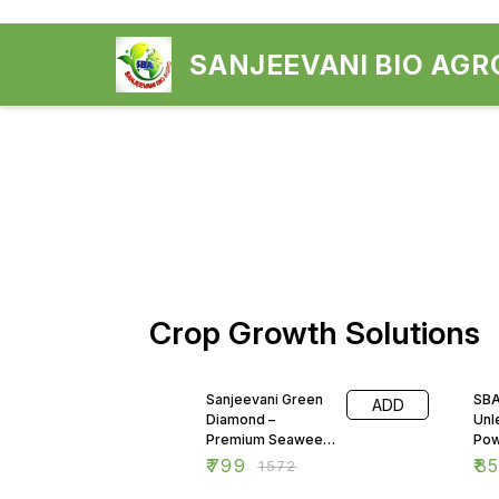
SANJEEVANI BIO AGR
Crop Growth Solutions
49% OFF
Sanjeevani Green
SBA
ADD
Diamond –
Unl
Premium Seaweed
Pow
Power for Crops
Adv
₹
799
₹
85
₹
1572
Nutr