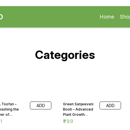
O
Home
Sho
Categories
 Toofan –
Green Sanjeevani
ADD
ADD
eashing the
Booti – Advanced
er of
Plant Growth
anced Crop
Enhancer
1
₹
799
ition